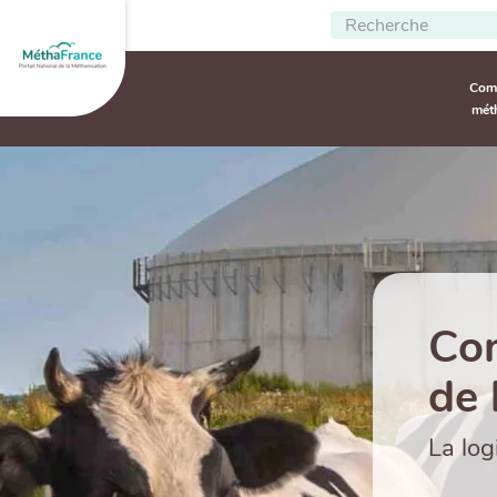
Rechercher
Comp
mét
Navi
princ
Com
de 
La log