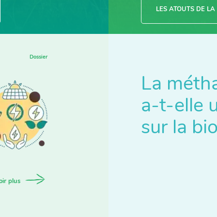
LES ATOUTS DE L
La métha
a-t-elle
sur la bi
oir plus