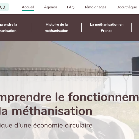
Aller
Accueil
Agenda
FAQ
Témoignages
Docuthèque
au
Top
contenu
rendre la
Histoire de la
La méthanisation en
principal
Navigation
hanisation
méthanisation
France
gation
ipale
prendre le fonctionnem
la méthanisation
ique d’une économie circulaire