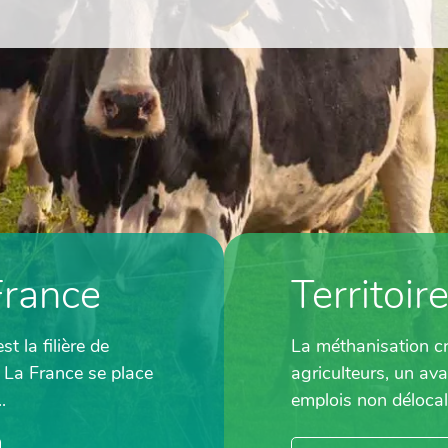
France
Territoir
 la filière de
La méthanisation c
 La France se place
agriculteurs, un av
.
emplois non délocali