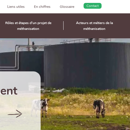
Contact
Liens utiles
En chiffres
Glossaire
Rôles et étapes d'un projet de
Acteurs et métiers de la
méthanisation
méthanisation
ent
/comprendre-
la-