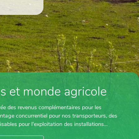
methanisation/fonctionnement-
de-la-
filiere
es et monde agricole
rée des revenus complémentaires pour les
antage concurrentiel pour nos transporteurs, des
sables pour l'exploitation des installations...