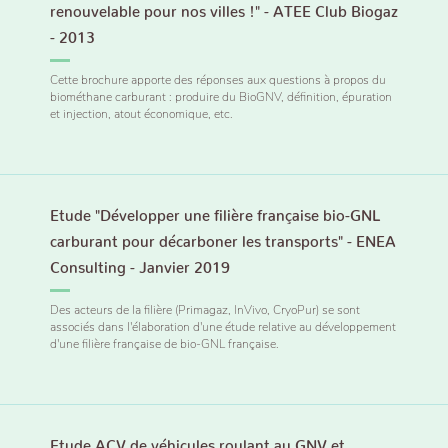
renouvelable pour nos villes !" - ATEE Club Biogaz
- 2013
Cette brochure apporte des réponses aux questions à propos du
biométhane carburant : produire du BioGNV, définition, épuration
et injection, atout économique, etc.
Etude "Développer une filière française bio-GNL
carburant pour décarboner les transports" - ENEA
Consulting - Janvier 2019
Des acteurs de la filière (Primagaz, InVivo, CryoPur) se sont
associés dans l'élaboration d'une étude relative au développement
d'une filière française de bio-GNL française.
Etude ACV de véhicules roulant au GNV et