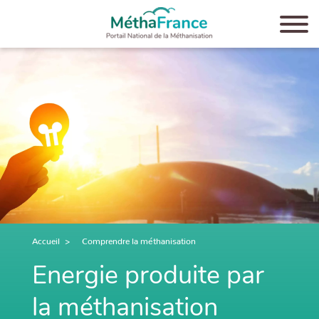
Aller
au
contenu
principal
Accueil
Comprendre la méthanisation
Energie produite par
la méthanisation