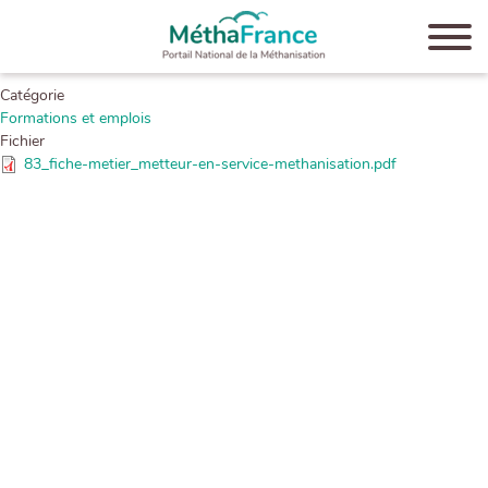
Aller
au
contenu
Soumis par
admin
le
23-07-2021
principal
Catégorie
Formations et emplois
Fichier
83_fiche-metier_metteur-en-service-methanisation.pdf