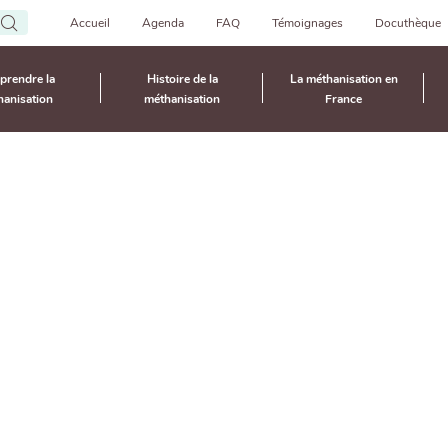
Aller
Accueil
Agenda
FAQ
Témoignages
Docuthèque
au
Top
contenu
rendre la
Histoire de la
La méthanisation en
principal
Navigation
ion est-elle un levier pour l’agroécologie ?
hanisation
méthanisation
France
gation
ipale