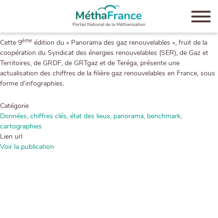
Aller
au
contenu
Soumis par
admin
le
23-07-2021
principal
ème
Cette 9
édition du « Panorama des gaz renouvelables », fruit de la
coopération du Syndicat des énergies renouvelables (SER), de Gaz et
Territoires, de GRDF, de GRTgaz et de Teréga, présente une
actualisation des chiffres de la filière gaz renouvelables en France, sous
forme d’infographies.
Catégorie
Données, chiffres clés, état des lieux, panorama, benchmark,
cartographies
Lien url
Voir la publication