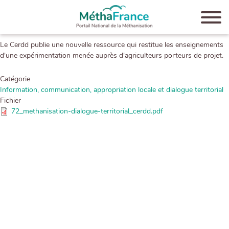
Aller
au
contenu
Soumis par
admin
le
23-07-2021
principal
Le Cerdd publie une nouvelle ressource qui restitue les enseignements
d'une expérimentation menée auprès d'agriculteurs porteurs de projet.
Catégorie
Information, communication, appropriation locale et dialogue territorial
Fichier
72_methanisation-dialogue-territorial_cerdd.pdf