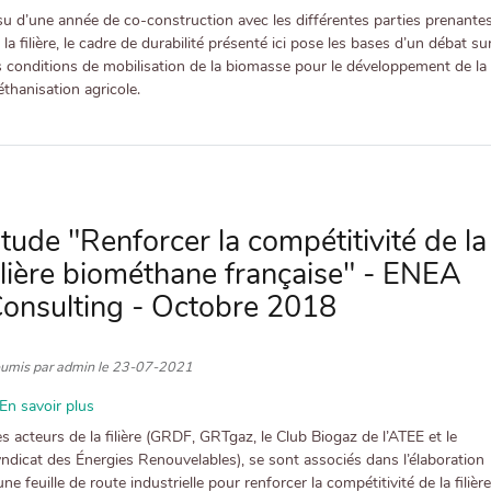
Rapport
su d’une année de co-construction avec les différentes parties prenante
"Méthanisation
 la filière, le cadre de durabilité présenté ici pose les bases d’un débat su
agricole,
s conditions de mobilisation de la biomasse pour le développement de la
quelles
thanisation agricole.
conditions
de
durabilité
de
la
filière
tude "Renforcer la compétitivité de la
en
ilière biométhane française" - ENEA
France
?"
onsulting - Octobre 2018
-
WWF
-
umis par
admin
le
23-07-2021
Mars
2020
En savoir plus
sur
Etude
s acteurs de la filière (GRDF, GRTgaz, le Club Biogaz de l’ATEE et le
"Renforcer
ndicat des Énergies Renouvelables), se sont associés dans l’élaboration
la
une feuille de route industrielle pour renforcer la compétitivité de la filière