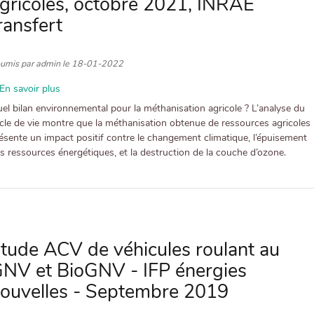
gricoles, octobre 2021, INRAE
controverses
ransfert
-
France
Nature
umis par
admin
le
18-01-2022
Environnement,
Janvier
En savoir plus
sur
2022
Analyse
el bilan environnemental pour la méthanisation agricole ? L’analyse du
de
cle de vie montre que la méthanisation obtenue de ressources agricoles
Cycle
ésente un impact positif contre le changement climatique, l’épuisement
de
s ressources énergétiques, et la destruction de la couche d’ozone.
Vie
du
BIOMETHANE
issu
de
ressources
tude ACV de véhicules roulant au
agricoles,
NV et BioGNV - IFP énergies
octobre
2021,
ouvelles - Septembre 2019
INRAE
transfert