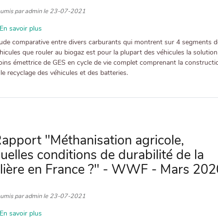
umis par
admin
le
23-07-2021
En savoir plus
sur
Etude
ude comparative entre divers carburants qui montrent sur 4 segments d
ACV
hicules que rouler au biogaz est pour la plupart des véhicules la solution
de
ins émettrice de GES en cycle de vie complet comprenant la constructi
véhicules
 le recyclage des véhicules et des batteries.
roulant
au
GNV
et
BioGNV
-
apport "Méthanisation agricole,
IFP
uelles conditions de durabilité de la
énergies
nouvelles
ilière en France ?" - WWF - Mars 202
-
Septembre
2019
umis par
admin
le
23-07-2021
En savoir plus
sur