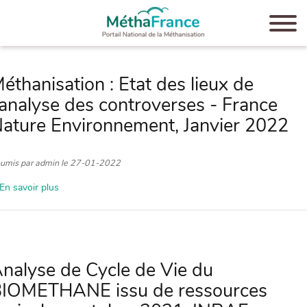
Aller
au
contenu
principal
éthanisation : Etat des lieux de
'analyse des controverses - France
ature Environnement, Janvier 2022
umis par
admin
le
27-01-2022
En savoir plus
sur
Méthanisation
:
Etat
des
lieux
nalyse de Cycle de Vie du
de
IOMETHANE issu de ressources
l'analyse
des