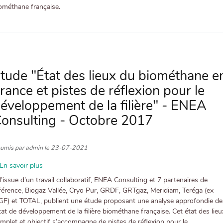
compétitivité
ométhane française.
de
la
filière
biométhane
française"
-
tude "État des lieux du biométhane e
ENEA
rance et pistes de réflexion pour le
Consulting
-
éveloppement de la filière" - ENEA
Octobre
onsulting - Octobre 2017
2018
umis par
admin
le
23-07-2021
En savoir plus
sur
Etude
l’issue d’un travail collaboratif, ENEA Consulting et 7 partenaires de
"État
férence, Biogaz Vallée, Cryo Pur, GRDF, GRTgaz, Meridiam, Teréga (ex
des
GF) et TOTAL, publient une étude proposant une analyse approfondie de
lieux
état de développement de la filière biométhane française. Cet état des lieu
du
mplet et objectif s’accompagne de pistes de réflexion pour le